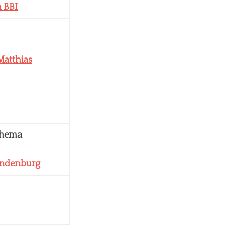
 BBI
Matthias
Thema
randenburg