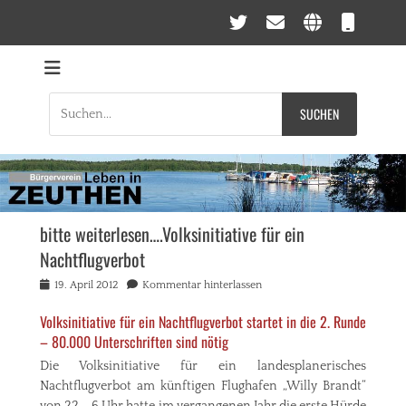
Twitter
E-
Websei
Tele
Mail
Bürgerverein Leben
Zeuthen gegen Fluglärm
in ZEUTHEN
Suche
nach:
bitte weiterlesen….Volksinitiative für ein
Nachtflugverbot
Veröffentlicht
Autoradmin
19. April 2012
Kommentar hinterlassen
am
Volksinitiative
für
ein
Nachtflugverbot
startet
in die 2.
Runde
– 80.000
Unterschriften
sind
nötig
Die
Volksinitiative
für
ein
landesplanerisches
Nachtflugverbot
am
künftigen
Flughafen
„Willy Brandt“