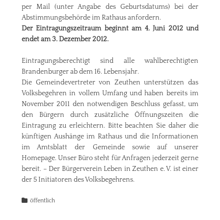
per Mail (
unter
Angabe
des
Geburtsdatums
)
bei
der
Abstimmungsbehörde
im
Rathaus
anfordern
.
Der
Eintragungszeitraum
beginnt
am 4.
Juni
2012 und
endet
am 3.
Dezember
2012.
Eintragungsberechtigt
sind
alle
wahlberechtigten
Brandenburger
ab
dem
16.
Lebensjahr
.
Die
Gemeindevertreter
von
Zeuthen
unterstützen
das
Volksbegehren
in
vollem
Umfang
und
haben
bereits
im
November 2011 den
notwendigen
Beschluss
gefasst
, um
den
Bürgern
durch
zusätzliche
Öffnungszeiten
die
Eintragung
zu
erleichtern
.
Bitte
beachten
Sie
daher
die
künftigen
Aushänge
im
Rathaus
und die
Informationen
im
Amtsblatt
der
Gemeinde
sowie
auf
unserer
Homepage.
Unser
Büro
steht
für
Anfragen
jederzeit
gerne
bereit
. –
Der
Bürgerverein
Leben
in
Zeuthen
e. V.
ist
einer
der
5
Initiatoren
des
Volksbegehrens
.
Kategorien
öffentlich