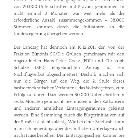
von 22 – 6
Uhr
hatte
im
vergangenen
Jahr
die
erste
Hürde
von 20.000
Unterschriften
mit
Bravour
genommen
. In
nicht
einmal
3
Monaten
war
weit
mehr
als
die
erforderliche
Anzahl
zusammengekommen
– 38.000
Stimmen
konnten
durch
die
Initiatoren
an die
Landesregierung
übergeben
werden
.
Der
Landtag
hat
dennoch
am 16.12.2011 den von
der
Fraktion
Bündnis
90/Die
Grünen
gemeinsam
mit
den
Abgeordneten
Hans-Peter Goetz (
FDP
) und
Christoph
Schulze
(
SPD
)
eingebrachten
Antrag
auf
ein
Nachtflugverbot
abgeschmettert
.
Deshalb
machen
sich
nun die
Bürger
auf
den
Weg
, die 2.
Stufe
dieses
basisdemokratischen
Verfahrens
,
das
Volksbegehren
,
zum
Erfolg
zu
führen
.
Dazu
werden
80.000
Unterschriften
in
sechs
Monaten
gebraucht
.
Sie
müssen
in den
Rathäusern
und
anderen
amtlichen
Eintragungsräumen
geleistet
werden
.
Eine
Sammlung
durch
die
Bürgerinitiativen
auf
der
Straße
ist
nicht
zulässig
.
Wie
bei
einer
Briefwahl
kann
man
sich
neuerdings
aber
die
amtlichen
Unterlagen
auch
nach
Hause
bestellen
. Den
Eintragungsschein
können
Sie